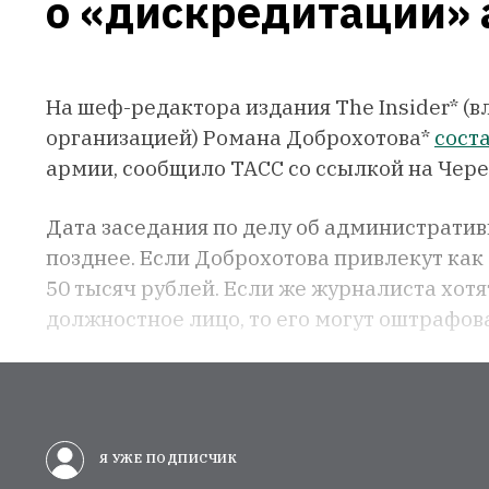
о «дискредитации»
На шеф-редактора издания The Insider* (
организацией) Романа Доброхотова*
сост
армии, сообщило ТАСС со ссылкой на Чер
Дата заседания по делу об администрати
позднее. Если Доброхотова привлекут как
50 тысяч рублей. Если же журналиста хотя
должностное лицо, то его могут оштрафова
Я УЖЕ ПОДПИСЧИК