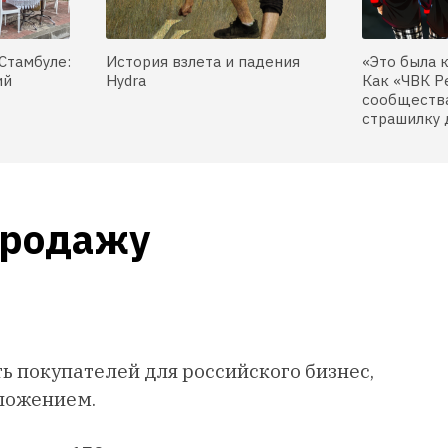
Стамбуле:
История взлета и падения
«Это была 
ий
Hydra
Как «ЧВК Р
сообщества
страшилку 
родажу 
ь покупателей для российского бизнес,
дложением.