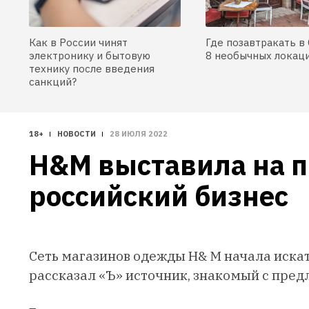
Как в России чинят
Где позавтракать в 
электронику и бытовую
8 необычных локац
технику после введения
санкций?
18+
НОВОСТИ
28 ИЮЛЯ 2022
H&M выставила на п
российский бизнес
Сеть магазинов одежды H& M начала искат
рассказал «Ъ» источник, знакомый с пре