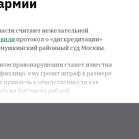
 армии
власти считают нежелательной
авили
протокол о «дискредитации»
емушкинский районный суд Москвы.
вном правонарушении станет известна
 физлицо, ему грозит штраф в размере
т привлечь к ответственности как
ть на 500 тысяч рублей.