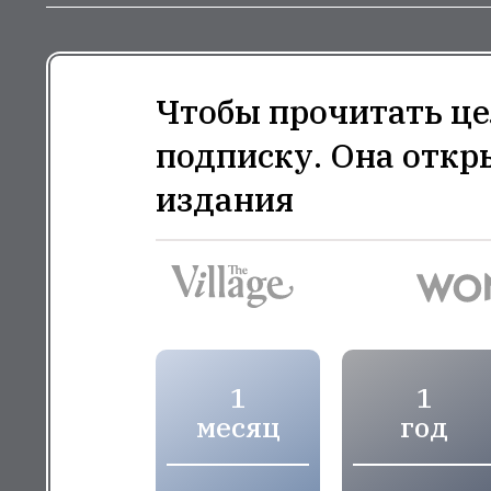
Чтобы прочитать це
подписку. Она откр
издания
1
1
месяц
год