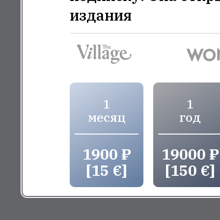
издания
1
1
месяц
год
1900 ₽
19000 ₽
[15 €]
[150 €]