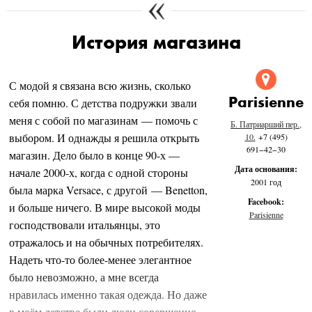
История магазина
С модой я связана всю жизнь, сколько
Parisienne
себя помню. С детства подружки звали
меня с собой по магазинам — помочь с
Б. Патриарший пер.,
выбором. И однажды я решила открыть
10.
+7 (495)
691−42−30
магазин. Дело было в конце 90-х —
Дата основания:
начале 2000-х, когда с одной стороны
2001 год
была марка Versace, с другой — Benetton,
Facebook:
и больше ничего. В мире высокой моды
Parisienne
господствовали итальянцы, это
отражалось и на обычных потребителях.
Надеть что-то более-менее элегантное
было невозможно, а мне всегда
нравилась именно такая одежда. Но даже
в моём детстве были люди совершенно