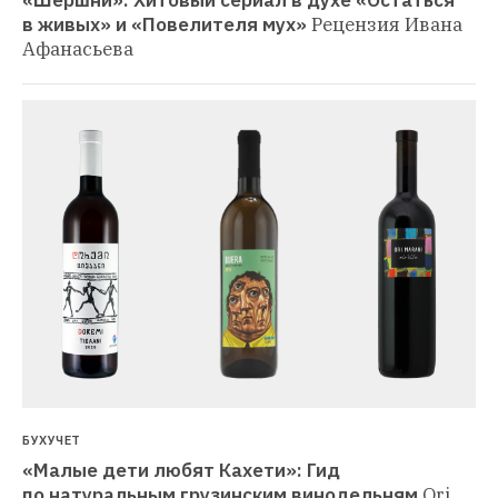
«Шершни»: Хитовый сериал в духе «Остаться 
в живых» и «Повелителя мух»
Рецензия Ивана 
Афанасьева
БУХУЧЕТ
«Малые дети любят Кахети»: Гид 
по натуральным грузинским винодельням
Ori 