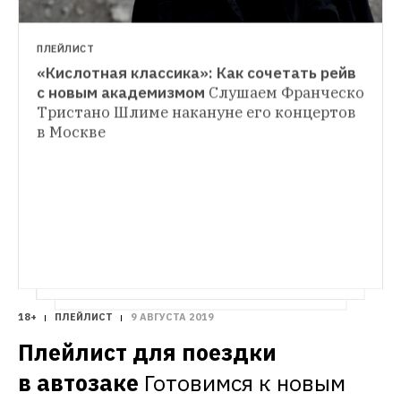
ПЛЕЙЛИСТ
«Кислотная классика»: Как сочетать рейв 
ПЛЕЙЛИСТ
с новым академизмом
Слушаем Франческо 
Кроме Шопена: Главные фортепианные 
Тристано Шлиме накануне его концертов 
ИНДУСТРИЯ
треки XX века
Композитор Владимир 
в Москве

«На свой саундчек я выхожу в плавках»: 
Мартынов, который 25 июля даст концерт 
Как устраивать концерты под водой
в Новой Третьяковке, составил плейлист
Уникальная возможность послушать 
музыку не ушами, а костями
18+
ПЛЕЙЛИСТ
9 АВГУСТА 2019
Плейлист для поездки 
в автозаке
Готовимся к новым 