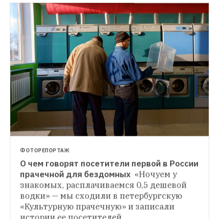
ТРАНСПОРТ
«Яндекс» рассказал о решении проблем с 
GPS около Кремля
«Яндекс.Карты» будут 
автоматически распознавать резкие 
изменения положения координат GPS 
ФОТОРЕПОРТАЖ
О чем говорят посетители первой в России 
КОММЕНТАРИИ
прачечной для бездомных 
«Ночуем у 
Московские автомобилисты — 
знакомых, расплачиваемся 0,5 дешевой 
о повышении цен на парковку
The Village 
водки» — мы сходили в петербургскую 
поговорил с автовладельцами о росте цен 
«Культурную прачечную» и записали 
на парковку в центре до 200 рублей за час
истории ее посетителей