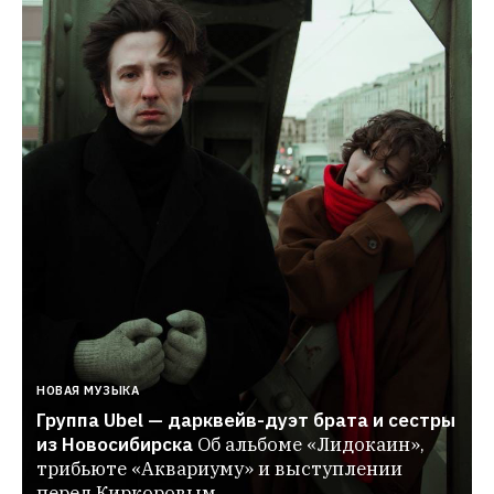
НОВАЯ МУЗЫКА
Группа Ubel — дарквейв-дуэт брата и сестры 
из Новосибирска
Об альбоме «Лидокаин», 
трибьюте «Аквариуму» и выступлении 
перед Киркоровым