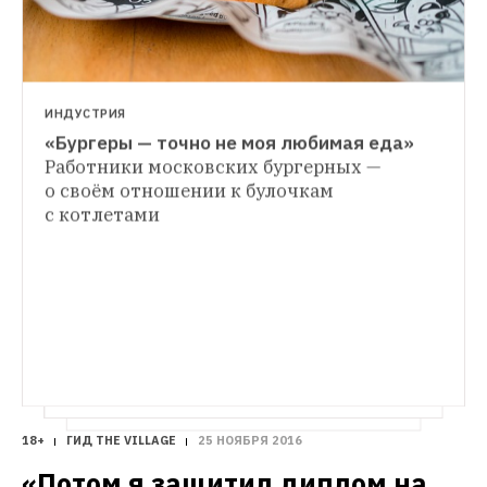
ИНДУСТРИЯ
«Бургеры — точно не моя любимая еда»
МЕСТО
Работники московских бургерных — 
«Краснодар Бистро» на Большой 
о своём отношении к булочкам 
ИНДУСТРИЯ
Дмитровке
Новое место краснодарского 
с котлетами
«Готовка — необходимое умение для 
ресторатора Тахира Холикбердиева
каждой дагестанской женщины»
Шеф-
повар «Дагестанской лавки» тетушка 
Санур — о своем пути от студентки 
медучилища до повара
18+
ГИД THE VILLAGE
25 НОЯБРЯ 2016
«Потом я защитил диплом на 